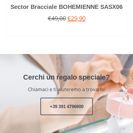
Sector Bracciale BOHEMIENNE SASX06
€
49,00
€
29,90
Cerchi un regalo speciale?
Chiamaci e ti aiuteremo a trovarlo!
+39 391 4796600