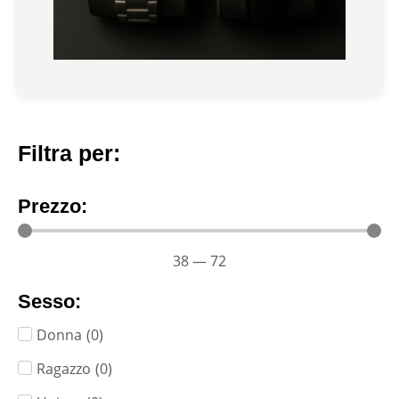
Filtra per:
Prezzo:
38
—
72
Sesso:
Donna
(
0
)
Ragazzo
(
0
)