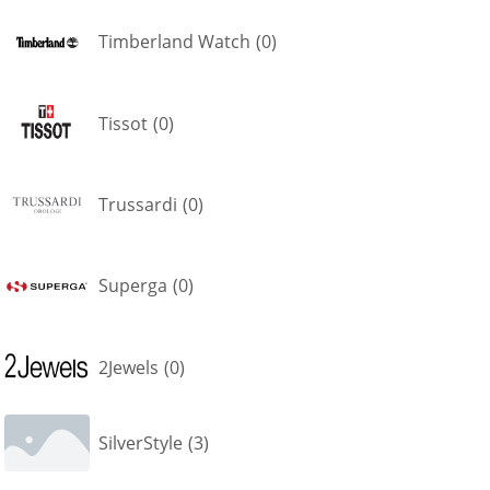
Timberland Watch
(
0
)
Tissot
(
0
)
Trussardi
(
0
)
Superga
(
0
)
2Jewels
(
0
)
SilverStyle
(
3
)