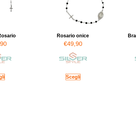
Rosario
Rosario onice
Bra
,90
€
49,90
li
Scegli