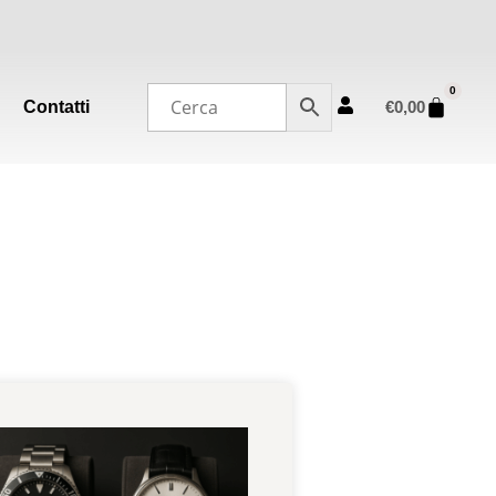
0
Contatti
€
0,00