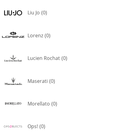
Liu Jo
(
0
)
Lorenz
(
0
)
Lucien Rochat
(
0
)
Maserati
(
0
)
Morellato
(
0
)
Ops!
(
0
)