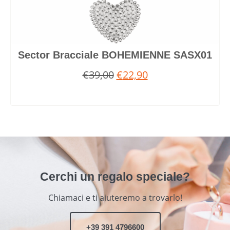
Sector Bracciale BOHEMIENNE SASX01
€
39,00
€
22,90
Cerchi un regalo speciale?
Chiamaci e ti aiuteremo a trovarlo!
+39 391 4796600