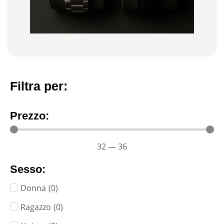
Filtra per:
Prezzo:
32
—
36
Sesso:
Donna
(
0
)
Ragazzo
(
0
)