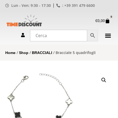
Lun - Ven: 9:30 - 17:30
: +39 391 479 6600
0
€
0,00
/
/
/ Bracciale 5 quadrifogli
Home
Shop
BRACCIALI