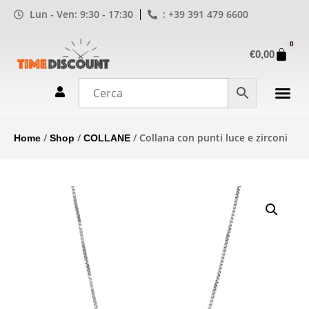
Lun - Ven: 9:30 - 17:30
: +39 391 479 6600
0
€
0,00
/
/
/ Collana con punti luce e zirconi
Home
Shop
COLLANE