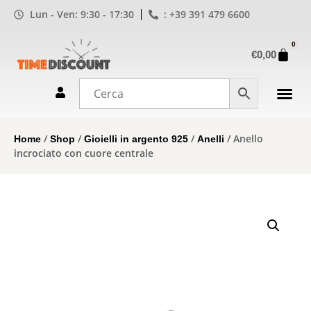
Lun - Ven: 9:30 - 17:30
: +39 391 479 6600
0
€
0,00
/
/
/
/ Anello
Home
Shop
Gioielli in argento 925
Anelli
incrociato con cuore centrale