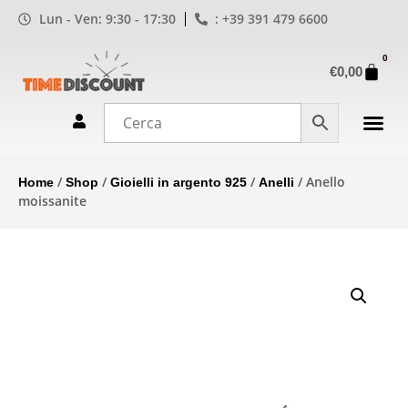
Lun - Ven: 9:30 - 17:30
: +39 391 479 6600
0
€
0,00
/
/
/
/ Anello
Home
Shop
Gioielli in argento 925
Anelli
moissanite