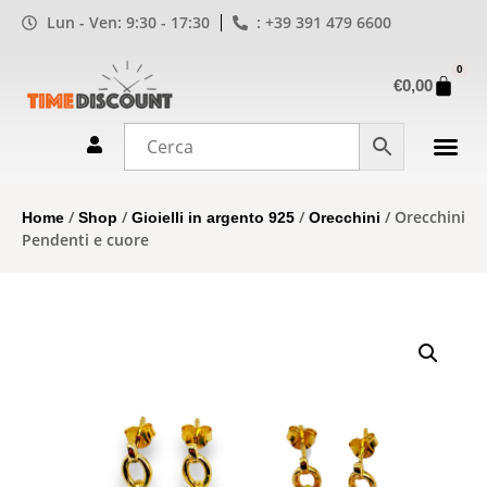
Lun - Ven: 9:30 - 17:30
: +39 391 479 6600
0
€
0,00
/
/
/
/ Orecchini
Home
Shop
Gioielli in argento 925
Orecchini
Pendenti e cuore