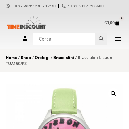
Lun - Ven: 9:30 - 17:30
: +39 391 479 6600
0
€
0,00
/
/
/
/ Braccialini Lisbon
Home
Shop
Orologi
Braccialini
TUA150/PZ