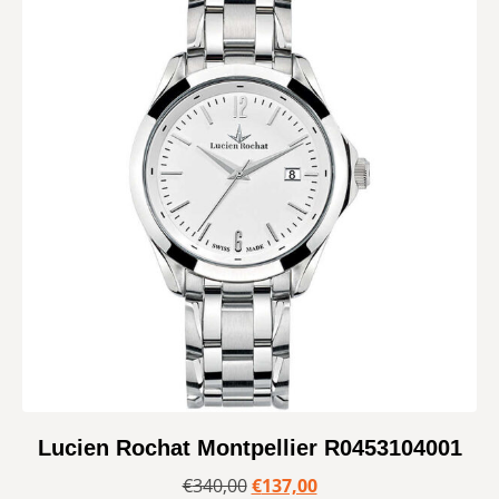
Lucien Rochat Montpellier R0453104001
€
340,00
€
137,00