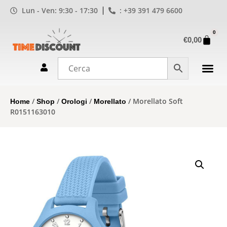
Lun - Ven: 9:30 - 17:30
: +39 391 479 6600
0
€
0,00
/
/
/
/ Morellato Soft
Home
Shop
Orologi
Morellato
R0151163010