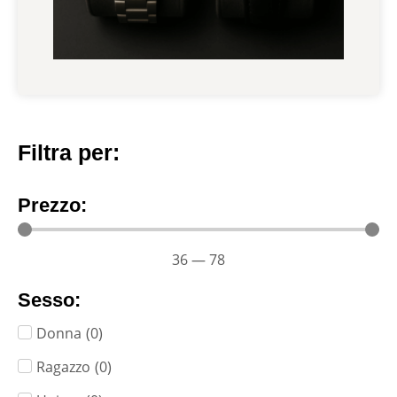
Filtra per:
Prezzo:
36
—
78
Sesso:
Donna
(
0
)
Ragazzo
(
0
)