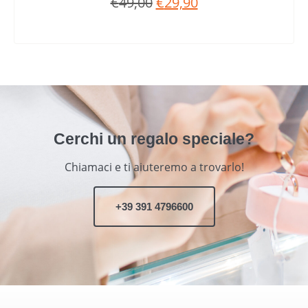
€
49,00
€
29,90
Cerchi un regalo speciale?
Chiamaci e ti aiuteremo a trovarlo!
+39 391 4796600